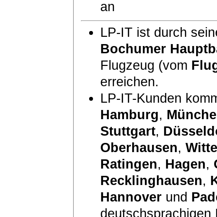
an
LP-IT ist durch sei
Bochumer Hauptb
Flugzeug (vom
Flu
erreichen.
LP-IT-Kunden komm
Hamburg
,
Münche
Stuttgart
,
Düsseld
Oberhausen
,
Witt
Ratingen
,
Hagen
,
Recklinghausen
,
Hannover
und
Pad
deutschsprachigen