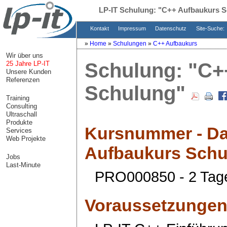
LP-IT Schulung:
"C++ Aufbaukurs S
Kontakt
Impressum
Datenschutz
Site-Suche:
»
Home
»
Schulungen
»
C++ Aufbaukurs
Wir über uns
Schulung:
"C+
25 Jahre LP-IT
Unsere Kunden
Referenzen
Schulung"
Training
Consulting
Ultraschall
Produkte
Kursnummer - Da
Services
Web Projekte
Aufbaukurs Schu
Jobs
Last-Minute
PRO000850 - 2 Tag
Voraussetzunge