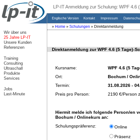
LP-IT Anmeldung zur Schulung: WPF 4.6 (5 
Englische Version
Kontakt
Impressum
Datensch
»
Home
»
Schulungen
»
Direktanmeldung
Wir über uns
25 Jahre LP-IT
Unsere Kunden
Referenzen
Direktanmeldung zur WPF 4.6 (5 Tage)-S
Training
Consulting
Kursname:
WPF 4.6 (5 Tag
Ultraschall
Produkte
Ort:
Bochum / Onli
Services
Termin:
31.08.2026 - 04
Jobs
Last-Minute
Preis pro Person:
2190 €/Person z
Hiermit melde ich folgende Person/en v
Bochum / Onlinekurs an:
Schulungspräferenz:
Online
Präsenz