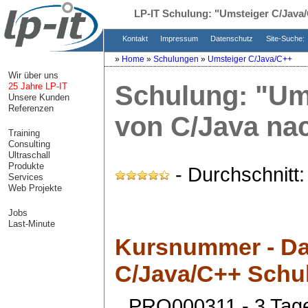
LP-IT Schulung:
"Umsteiger C/Java
Kontakt
Impressum
Datenschutz
Site-Suche:
»
Home
»
Schulungen
»
Umsteiger C/Java/C++
Wir über uns
Schulung:
"Um
25 Jahre LP-IT
Unsere Kunden
Referenzen
von C/Java na
Training
Consulting
Ultraschall
Produkte
- Durchschnitt
Services
Web Projekte
Jobs
Last-Minute
Kursnummer - Da
C/Java/C++ Schu
PRO000311 - 3 Tag