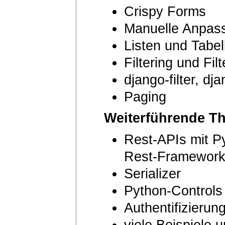
Crispy Forms
Manuelle Anpas
Listen und Tabel
Filtering und Fil
django-filter, dj
Paging
Weiterführende T
Rest-APIs mit P
Rest-Framewor
Serializer
Python-Controls
Authentifizierun
viele Beispiele