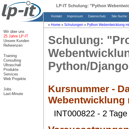
LP-IT Schulung:
"Python Webentwic
Kontakt
Impressum
Datenschutz
Site-Suche:
»
Home
»
Schulungen
»
Python Webentwicklung mi
Wir über uns
Schulung:
"Pr
25 Jahre LP-IT
Unsere Kunden
Referenzen
Webentwicklun
Training
Consulting
Python/Django
Ultraschall
Produkte
Services
Web Projekte
Kursnummer - Da
Jobs
Last-Minute
Webentwicklung 
INT000822 - 2 Tage