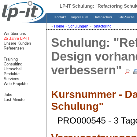
LP-IT Schulung:
"Refactoring Schu
Kontakt
Impressum
Datenschutz
Site-Suche:
»
Home
»
Schulungen
»
Refactoring
Wir über uns
Schulung:
"Ref
25 Jahre LP-IT
Unsere Kunden
Referenzen
Design vorhan
Training
Consulting
verbessern"
Ultraschall
Produkte
Services
Web Projekte
Kursnummer - Da
Jobs
Last-Minute
Schulung"
PRO000545 - 3 Tag