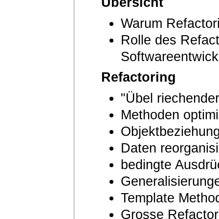
Übersicht
Warum Refactor
Rolle des Refact
Softwareentwick
Refactoring
"Übel riechende
Methoden optimi
Objektbeziehun
Daten reorganis
bedingte Ausdrü
Generalisierung
Template Metho
Grosse Refactor