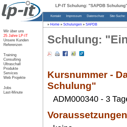
LP-IT Schulung:
"SAPDB Schulung
Kontakt
Impressum
Datenschutz
Site-Suche:
»
Home
»
Schulungen
»
SAPDB
Wir über uns
Schulung:
"Ei
25 Jahre LP-IT
Unsere Kunden
Referenzen
Training
Consulting
Ultraschall
Produkte
Kursnummer - Da
Services
Web Projekte
Schulung"
Jobs
Last-Minute
ADM000340 - 3 Tag
Voraussetzunge