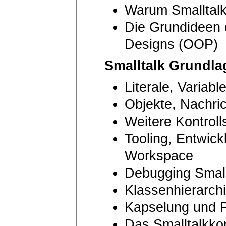
Warum Smalltal
Die Grundideen d
Designs (OOP)
Smalltalk Grundla
Literale, Variab
Objekte, Nachri
Weitere Kontroll
Tooling, Entwic
Workspace
Debugging Small
Klassenhierarch
Kapselung und 
Das Smalltalkkon