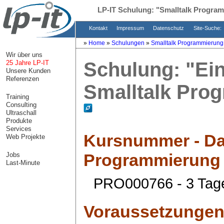
LP-IT Schulung:
"Smalltalk Progra
Kontakt
Impressum
Datenschutz
Site-Suche:
»
Home
»
Schulungen
»
Smalltalk Programmierung
Wir über uns
Schulung:
"Ein
25 Jahre LP-IT
Unsere Kunden
Referenzen
Smalltalk Pro
Training
Consulting
Ultraschall
Produkte
Services
Kursnummer - Da
Web Projekte
Programmierung
Jobs
Last-Minute
PRO000766 - 3 Tag
Voraussetzunge